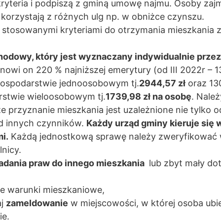
kryteria i podpiszą z gminą umowę najmu. Osoby zajm
korzystają z różnych ulg np. w obniżce czynszu.
j stosowanymi kryteriami do otrzymania mieszkania
hodowy, który jest wyznaczany indywidualnie przez
nowi on 220 % najniższej emerytury (od III 2022r – 1
gospodarstwie jednoosobowym tj.
2944,57 zł
oraz 1
stwie wieloosobowym tj.
1739,98 zł na osobę
. Nale
że przyznanie mieszkania jest uzależnione nie tylko 
od innych czynników.
Każdy urząd gminy kieruje się
i.
Każdą jednostkową sprawę należy zweryfikować 
nicy.
iadania praw do innego mieszkania
lub zbyt mały d
ne warunki mieszkaniowe,
aj
zameldowanie
w miejscowości, w której osoba ubie
nie.