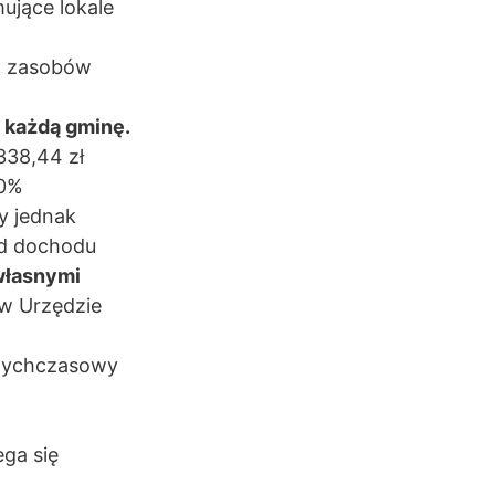
ujące lokale
 z zasobów
 każdą gminę.
338,44 zł
30%
ży jednak
od dochodu
 własnymi
w Urzędzie
otychczasowy
ga się