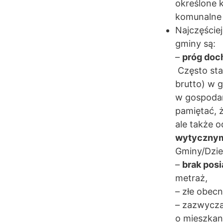
określone 
komunalne 
Najczęście
gminy są:
–
próg doc
Często sta
brutto) w 
w gospodar
pamiętać, 
ale także 
wytycznym
Gminy/Dziel
–
brak pos
metraż,
– złe obec
– zazwycz
o mieszka