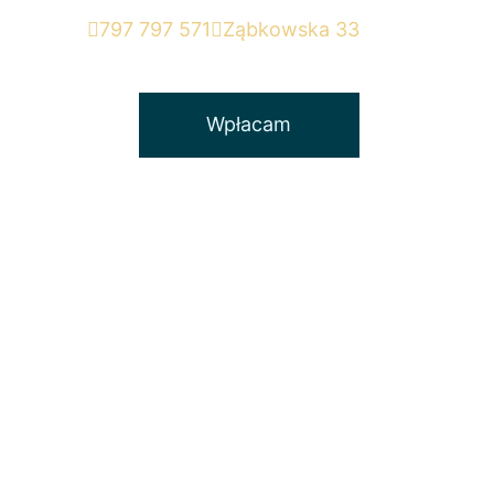
797 797 571
Ząbkowska 33
Wpłacam