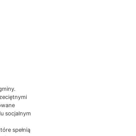
gminy.
zeciętnymi
towane
lu socjalnym
tóre spełnią