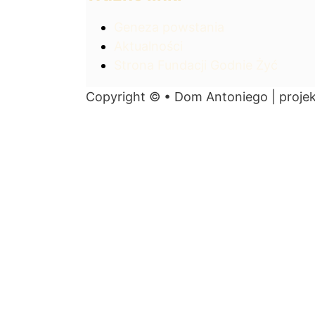
Geneza powstania
Aktualności
Strona Fundacji Godnie Żyć
Copyright © • Dom Antoniego | projek