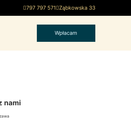
797 797 571
Ząbkowska 33
Wpłacam
 z nami
szawa