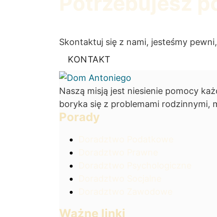
Potrzebujesz 
Skontaktuj się z nami, jesteśmy pewni
KONTAKT
Naszą misją jest niesienie pomocy k
boryka się z problemami rodzinnymi, 
Porady
Doradztwo Podatkowe
Doradztwo Prawne
Doradztwo Psychologiczne
Doradztwo Socjalne
Doradztwo Zawodowe
Ważne linki