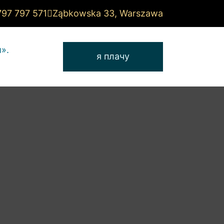
797 797 571
Ząbkowska 33, Warszawa
».
я плачу