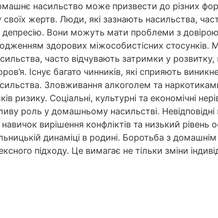
Домашнє насильство може призвести до різних фо
у своїх жертв. Люди, які зазнають насильства, час
а депресію. Вони можуть мати проблеми з довірою
одженням здорових міжособистісних стосунків. М
асильства, часто відчувають затримки у розвитку, 
оров’я. Існує багато чинників, які сприяють виник
сильства. Зловживання алкоголем та наркотиками
ів ризику. Соціальні, культурні та економічні нер
ливу роль у домашньому насильстві. Невідповідні 
 навичок вирішення конфліктів та низький рівень 
ьницькій динаміці в родині. Боротьба з домашні
ксного підходу. Це вимагає не тільки зміни індив