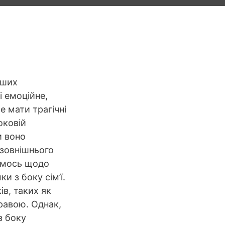
іших
і емоційне,
 мати трагічні
оковій
и воно
 зовнішнього
кимось щодо
и з боку сім’ї.
в, таких як
равою. Однак,
з боку