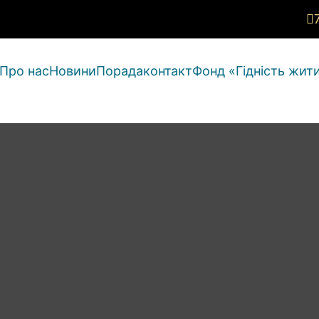
Про нас
Новини
Порада
контакт
Фонд «Гідність жити