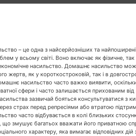
ьство – це одна з найсерйозніших та найпоширен
лем у всьому світі. Воно включає як фізичне, так 
економічне насильство. Домашнє насильство може
ого жертв, як у короткостроковій, так і в довгостр
омашнє насильство часто важко виявити, оскільк
ватної сфери і часто залишається прихованим від
насильства зазвичай бояться консультуватися з 
через страх перед репресіями або втратою підтримк
ство часто відбувається в колі близьких стосункі
, що змушує багатьох вважати його приватною сп
ціального характеру, яка вимагає відповідних дій 