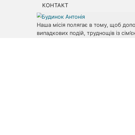
КОНТАКТ
Наша місія полягає в тому, щоб доп
випадкових подій, труднощів із сім
Поради
Податкові консультації
Юридична порада
Психологічна консультація
Соціальний консалтинг
Кар'єрне консультування
Важливі посилання
Генезис повстання
Новини