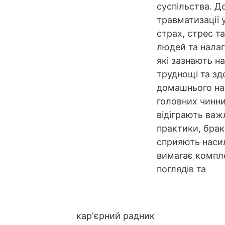
суспільства. 
травматизації 
страх, стрес т
людей та налаг
які зазнають н
труднощі та зд
домашнього на
головних чинник
відіграють важ
практики, брак
сприяють насил
вимагає компле
поглядів та
кар'єрний радник