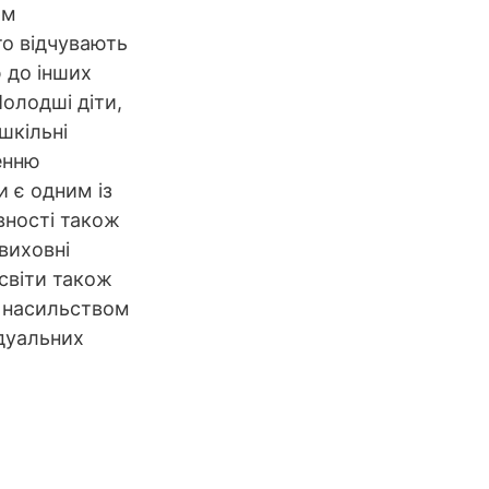
рм
то відчувають
 до інших
олодші діти,
шкільні
ненню
 є одним із
івності також
виховні
освіти також
м насильством
ідуальних