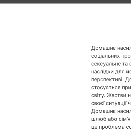
Домашнє насил
соціальних проб
сексуальне та 
наслідки для й
перспективі. Д
стосується при
світу. Жертви 
своєї ситуації 
Домашнє насиль
шлюб або сім’я
це проблема со